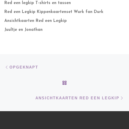
Red een legkip T-shirts en tassen
Red een Legkip Kippenkaartenset Wurk fan Durk
Ansichtkaarten Red een Legkip
Juultje en Jonathan
Bericht navigatie
Vorig bericht
OPGEKNAPT
TERUG NAAR BERICHTEN
Vo
ANSICHTKAARTEN RED EEN LEGKIP