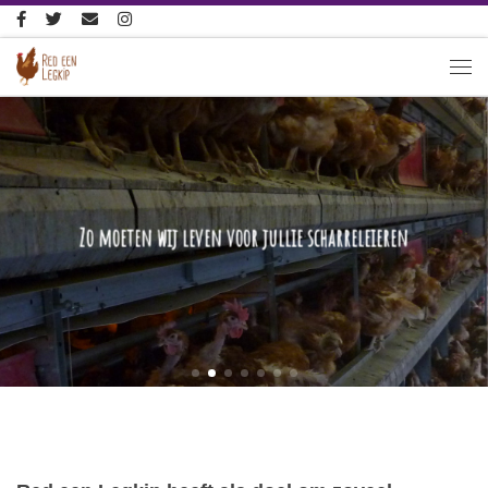
Ga naar inhoud
Me
Zo moeten wij leven voor jullie scharreleieren