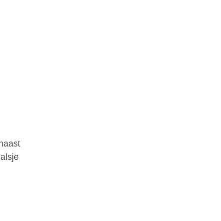
 naast
alsje