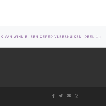
Vo
LIJST
K VAN WINNIE, EEN GERED VLEESKUIKEN, DEEL 1