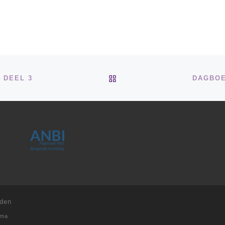
TERUG NAAR BERICHTEN
 DEEL 3
DAGBOE
uden
ema