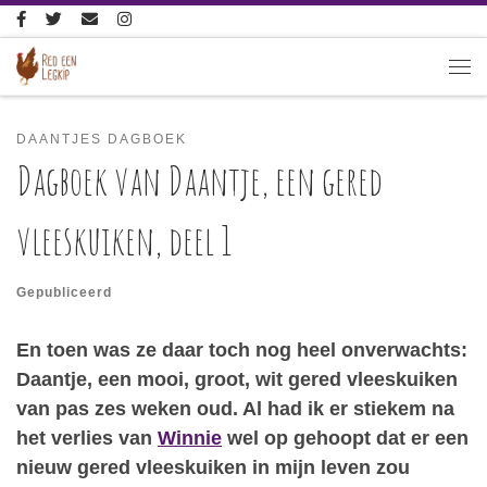
Ga naar inhoud
Me
DAANTJES DAGBOEK
Dagboek van Daantje, een gered
vleeskuiken, deel 1
Gepubliceerd
En toen was ze daar toch nog heel onverwachts:
Daantje, een mooi, groot, wit gered vleeskuiken
van pas zes weken oud. Al had ik er stiekem na
het verlies van
Winnie
wel op gehoopt dat er een
nieuw gered vleeskuiken in mijn leven zou