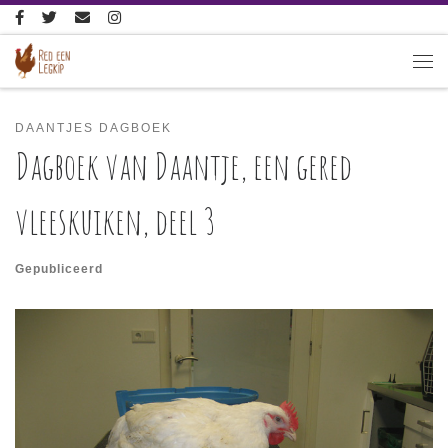
Ga naar inhoud
Me
DAANTJES DAGBOEK
Dagboek van Daantje, een gered
vleeskuiken, deel 3
Gepubliceerd