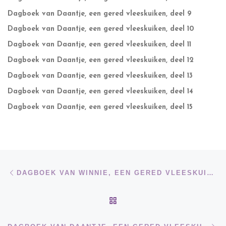
Dagboek van Daantje, een gered vleeskuiken, deel 9
Dagboek van Daantje, een gered vleeskuiken, deel 10
Dagboek van Daantje, een gered vleeskuiken, deel 11
Dagboek van Daantje, een gered vleeskuiken, deel 12
Dagboek van Daantje, een gered vleeskuiken, deel 13
Dagboek van Daantje, een gered vleeskuiken, deel 14
Dagboek van Daantje, een gered vleeskuiken, deel 15
Bericht navigatie
Vorig bericht
DAGBOEK VAN WINNIE, EEN GERED VLEESKUIKEN, DEEL 13
TERUG NAAR BERICHTEN
Vo