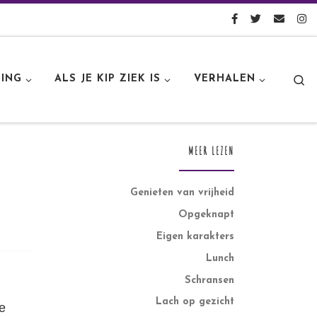
S
ING
ALS JE KIP ZIEK IS
VERHALEN
MEER LEZEN
Genieten van vrijheid
Opgeknapt
Eigen karakters
Lunch
Schransen
Lach op gezicht
e