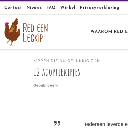
Ga naar inhoud
Contact
Nieuws
FAQ
Winkel
Privacyverklaring
WAAROM RED E
KIPPEN DIE NU GELUKKIG ZIJN
12 adoptiekipjes
Gepubliceerd
Iedereen leverde e