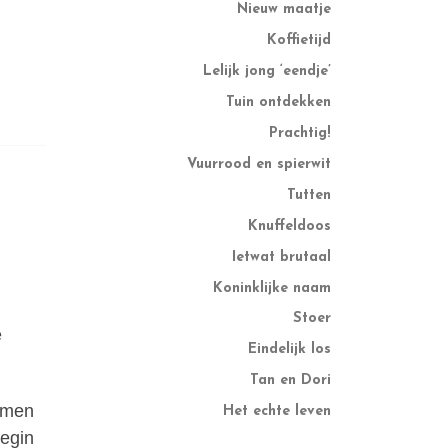
Nieuw maatje
Koffietijd
Lelijk jong ‘eendje’
Tuin ontdekken
Prachtig!
Vuurrood en spierwit
Tutten
Knuffeldoos
Ietwat brutaal
Koninklijke naam
Stoer
e
Eindelijk los
Tan en Dori
omen
Het echte leven
begin