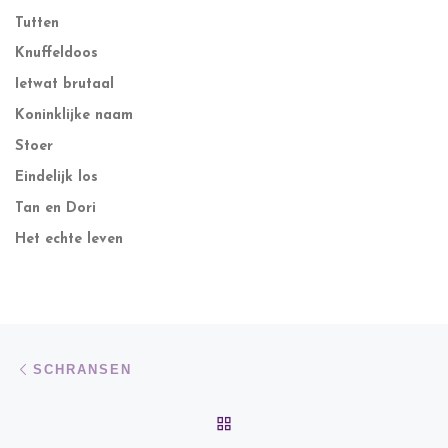
Tutten
Knuffeldoos
Ietwat brutaal
Koninklijke naam
Stoer
Eindelijk los
Tan en Dori
Het echte leven
Bericht navigatie
Vorig bericht
SCHRANSEN
TERUG NAAR BERICHTEN