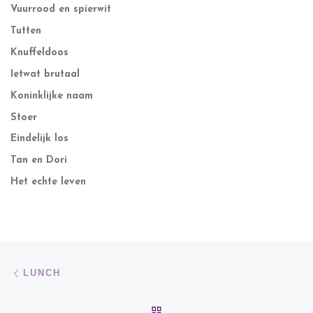
Vuurrood en spierwit
Tutten
Knuffeldoos
Ietwat brutaal
Koninklijke naam
Stoer
Eindelijk los
Tan en Dori
Het echte leven
Bericht navigatie
Vorig bericht
LUNCH
TERUG NAAR BERICHTEN