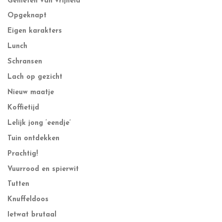
Genieten van vrijheid
Opgeknapt
Eigen karakters
Lunch
Schransen
Lach op gezicht
Nieuw maatje
Koffietijd
Lelijk jong ‘eendje’
Tuin ontdekken
Prachtig!
Vuurrood en spierwit
Tutten
Knuffeldoos
Ietwat brutaal