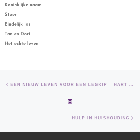
Koninklijke naam
Stoer
Eindelijk los
Tan en Dori
Het echte leven
Bericht navigatie
Vorig bericht
EEN NIEUW LEVEN VOOR EEN LEGKIP – HART VOOR DIEREN MAGAZINE
TERUG NAAR BERICHTEN
Vo
HULP IN HUISHOUDING